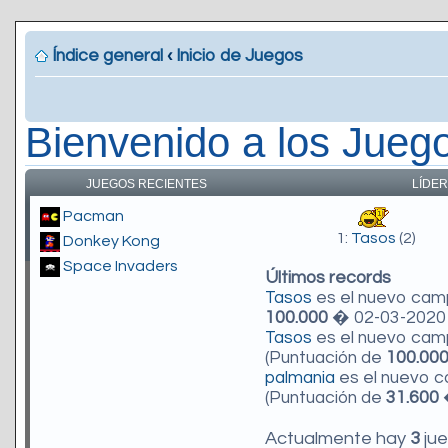
Índice general
‹
Inicio de Juegos
Bienvenido a los Jueg
JUEGOS RECIENTES
LÍDER
Pacman
1:
Tasos
(2)
Donkey Kong
Space Invaders
Últimos records
Tasos
es el nuevo ca
100.000
� 02-03-2020 
Tasos
es el nuevo ca
(Puntuación de
100.00
palmania
es el nuevo 
(Puntuación de
31.600
�
Actualmente hay
3
jue