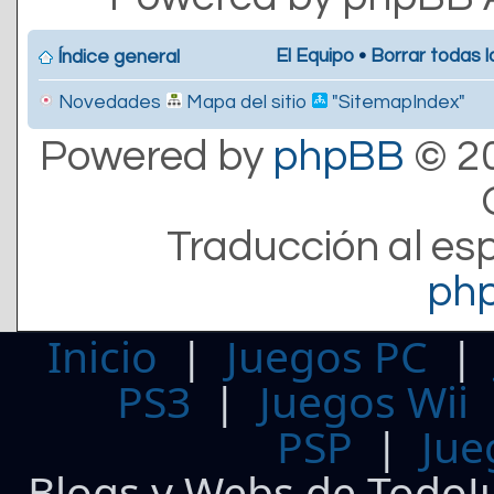
El Equipo
•
Borrar todas l
Índice general
Novedades
Mapa del sitio
"SitemapIndex"
Powered by
phpBB
© 20
Traducción al es
ph
Inicio
|
Juegos PC
PS3
|
Juegos Wii
PSP
|
Jue
Blogs y Webs de TodoJ