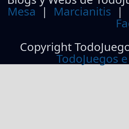
Mesa
|
Marcianitis
|
Fa
Copyright TodoJueg
TodoJuegos e