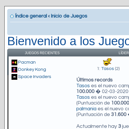
Índice general
‹
Inicio de Juegos
Bienvenido a los Jueg
JUEGOS RECIENTES
LÍDER
Pacman
1:
Tasos
(2)
Donkey Kong
Space Invaders
Últimos records
Tasos
es el nuevo ca
100.000
� 02-03-2020 
Tasos
es el nuevo ca
(Puntuación de
100.00
palmania
es el nuevo 
(Puntuación de
31.600
�
Actualmente hay
3
jue