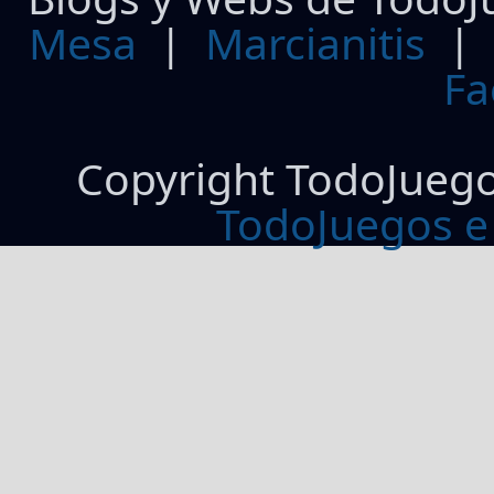
Mesa
|
Marcianitis
|
Fa
Copyright TodoJueg
TodoJuegos e