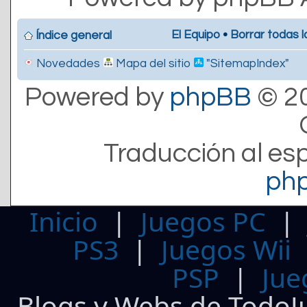
El Equipo
•
Borrar todas l
Índice general
Novedades
Mapa del sitio
"SitemapIndex"
Powered by
phpBB
© 20
Traducción al es
ph
Inicio
|
Juegos PC
PS3
|
Juegos Wii
PSP
|
Jue
Blogs y Webs de TodoJ