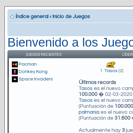
Índice general
‹
Inicio de Juegos
Bienvenido a los Jueg
JUEGOS RECIENTES
LÍDER
Pacman
1:
Tasos
(2)
Donkey Kong
Space Invaders
Últimos records
Tasos
es el nuevo ca
100.000
� 02-03-2020 
Tasos
es el nuevo ca
(Puntuación de
100.00
palmania
es el nuevo 
(Puntuación de
31.600
�
Actualmente hay
3
jue