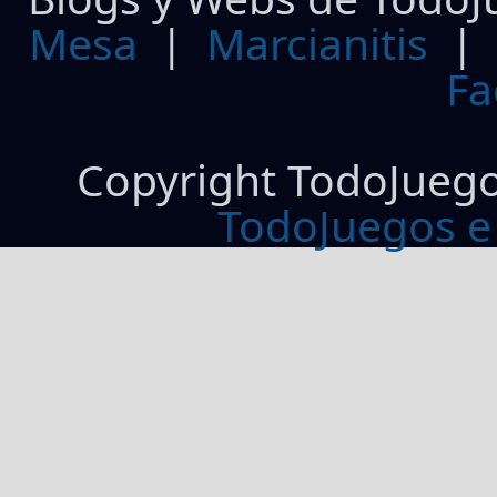
Mesa
|
Marcianitis
|
Fa
Copyright TodoJueg
TodoJuegos e