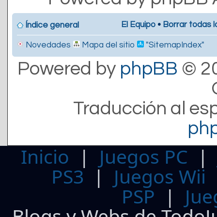
El Equipo
•
Borrar todas l
Índice general
Novedades
Mapa del sitio
"SitemapIndex"
Powered by
phpBB
© 20
Traducción al es
ph
Inicio
|
Juegos PC
PS3
|
Juegos Wii
PSP
|
Jue
Blogs y Webs de TodoJ