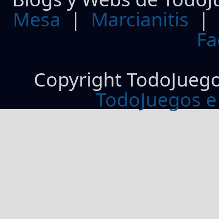
Mesa
|
Marcianitis
|
Fa
Copyright TodoJueg
TodoJuegos e