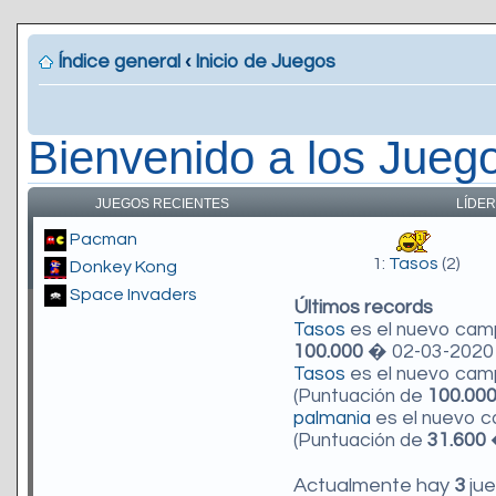
Índice general
‹
Inicio de Juegos
Bienvenido a los Jueg
JUEGOS RECIENTES
LÍDER
Pacman
1:
Tasos
(2)
Donkey Kong
Space Invaders
Últimos records
Tasos
es el nuevo ca
100.000
� 02-03-2020 
Tasos
es el nuevo ca
(Puntuación de
100.00
palmania
es el nuevo 
(Puntuación de
31.600
�
Actualmente hay
3
jue