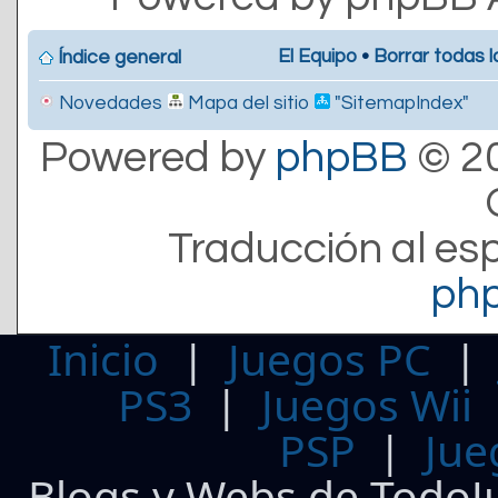
El Equipo
•
Borrar todas l
Índice general
Novedades
Mapa del sitio
"SitemapIndex"
Powered by
phpBB
© 20
Traducción al es
ph
Inicio
|
Juegos PC
PS3
|
Juegos Wii
PSP
|
Jue
Blogs y Webs de TodoJ