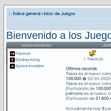
Índice general
‹
Inicio de Juegos
Bienvenido a los Jueg
JUEGOS RECIENTES
LÍDER
Pacman
1:
Tasos
(2)
Donkey Kong
Space Invaders
Últimos records
Tasos
es el nuevo ca
100.000
� 02-03-2020 
Tasos
es el nuevo ca
(Puntuación de
100.00
palmania
es el nuevo 
(Puntuación de
31.600
�
Actualmente hay
3
jue