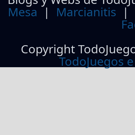
Mesa
|
Marcianitis
|
Fa
Copyright TodoJueg
TodoJuegos e