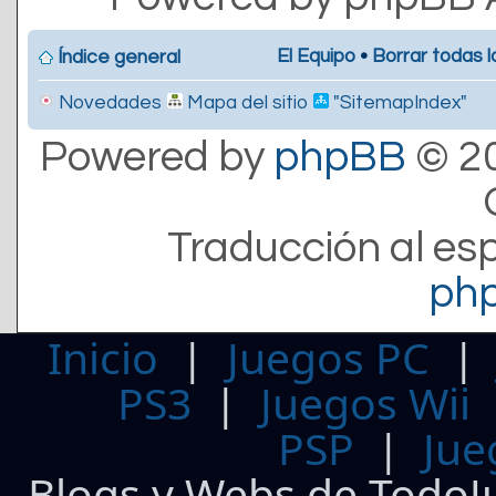
El Equipo
•
Borrar todas l
Índice general
Novedades
Mapa del sitio
"SitemapIndex"
Powered by
phpBB
© 20
Traducción al es
ph
Inicio
|
Juegos PC
PS3
|
Juegos Wii
PSP
|
Jue
Blogs y Webs de TodoJ