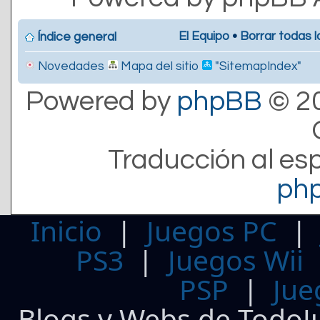
El Equipo
•
Borrar todas l
Índice general
Novedades
Mapa del sitio
"SitemapIndex"
Powered by
phpBB
© 20
Traducción al es
ph
Inicio
|
Juegos PC
PS3
|
Juegos Wii
PSP
|
Jue
Blogs y Webs de TodoJ