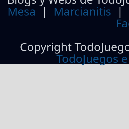
Mesa
|
Marcianitis
|
Fa
Copyright TodoJueg
TodoJuegos e