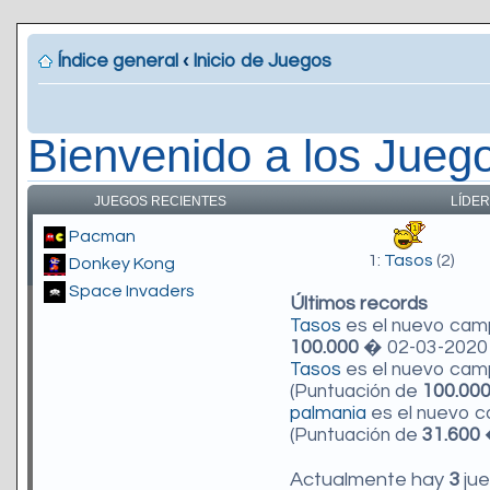
Índice general
‹
Inicio de Juegos
Bienvenido a los Jueg
JUEGOS RECIENTES
LÍDER
Pacman
1:
Tasos
(2)
Donkey Kong
Space Invaders
Últimos records
Tasos
es el nuevo ca
100.000
� 02-03-2020 
Tasos
es el nuevo ca
(Puntuación de
100.00
palmania
es el nuevo 
(Puntuación de
31.600
�
Actualmente hay
3
jue