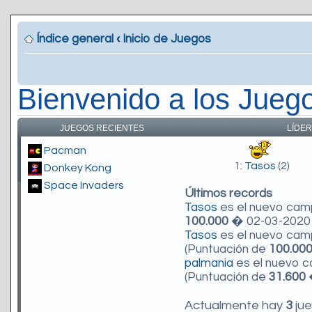
Índice general
‹
Inicio de Juegos
Bienvenido a los Jueg
JUEGOS RECIENTES
LÍDER
Pacman
1:
Tasos
(2)
Donkey Kong
Space Invaders
Últimos records
Tasos
es el nuevo ca
100.000
� 02-03-2020 
Tasos
es el nuevo ca
(Puntuación de
100.00
palmania
es el nuevo 
(Puntuación de
31.600
�
Actualmente hay
3
jue