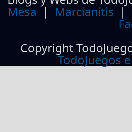
Mesa
|
Marcianitis
|
Fa
Copyright TodoJueg
TodoJuegos e