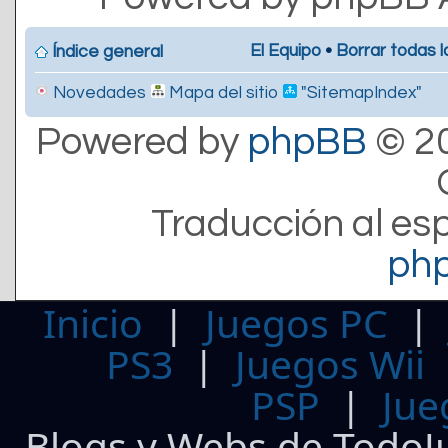
El Equipo
•
Borrar todas l
Índice general
Novedades
Mapa del sitio
"SitemapIndex"
Powered by
phpBB
© 20
Traducción al es
ph
Inicio
|
Juegos PC
PS3
|
Juegos Wii
PSP
|
Jue
Blogs y Webs de TodoJ