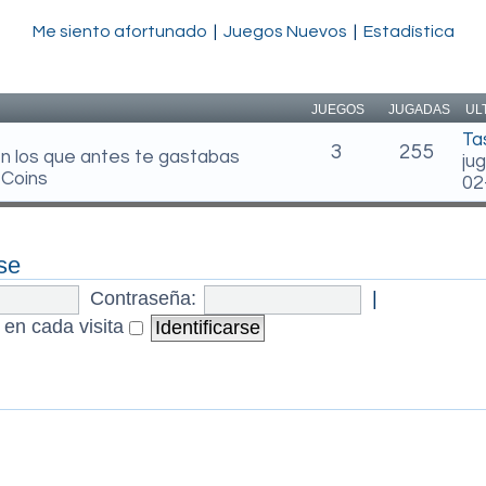
Me siento afortunado
|
Juegos Nuevos
|
Estadística
JUEGOS
JUGADAS
UL
Ta
3
255
en los que antes te gastabas
ju
 Coins
02
se
Contraseña:
|
 en cada visita