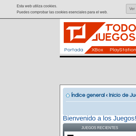
Esta web utiliza cookies.
Ver
Puedes comprobar las cookies esenciales para el web.
Portada
XBox
PlayStatio
Índice general
‹
Inicio de J
Bienvenido a los Juegos
JUEGOS RECIENTES