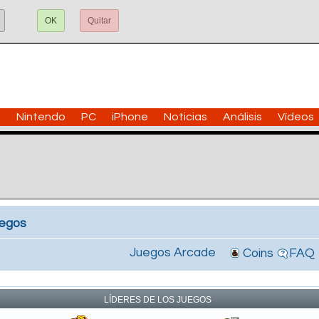
OK
Quitar
n
Nintendo
PC
iPhone
Noticias
Análisis
Vídeos
uegos
Juegos Arcade
Coins
FAQ
!
LÍDERES DE LOS JUEGOS