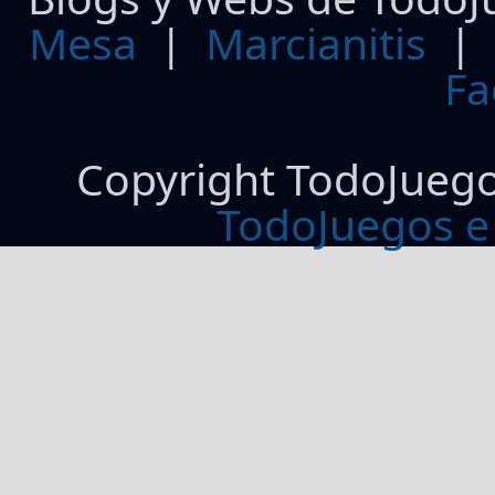
Mesa
|
Marcianitis
|
Fa
Copyright TodoJueg
TodoJuegos e