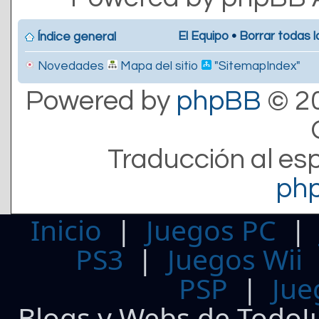
El Equipo
•
Borrar todas l
Índice general
Novedades
Mapa del sitio
"SitemapIndex"
Powered by
phpBB
© 20
Traducción al es
ph
Inicio
|
Juegos PC
PS3
|
Juegos Wii
PSP
|
Jue
Blogs y Webs de TodoJ