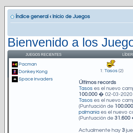
Índice general
‹
Inicio de Juegos
Bienvenido a los Jueg
JUEGOS RECIENTES
LÍDER
Pacman
1:
Tasos
(2)
Donkey Kong
Space Invaders
Últimos records
Tasos
es el nuevo ca
100.000
� 02-03-2020 
Tasos
es el nuevo ca
(Puntuación de
100.00
palmania
es el nuevo 
(Puntuación de
31.600
�
Actualmente hay
3
jue