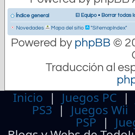
El Equipo
•
Borrar todas l
Índice general
Novedades
Mapa del sitio
"SitemapIndex"
Powered by
phpBB
© 20
Traducción al es
ph
Inicio
|
Juegos PC
PS3
|
Juegos Wii
PSP
|
Jue
Blogs y Webs de TodoJ