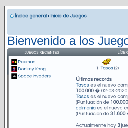
Índice general
‹
Inicio de Juegos
Bienvenido a los Jueg
JUEGOS RECIENTES
LÍDER
Pacman
1:
Tasos
(2)
Donkey Kong
Space Invaders
Últimos records
Tasos
es el nuevo ca
100.000
� 02-03-2020 
Tasos
es el nuevo ca
(Puntuación de
100.00
palmania
es el nuevo 
(Puntuación de
31.600
�
Actualmente hay
3
jue