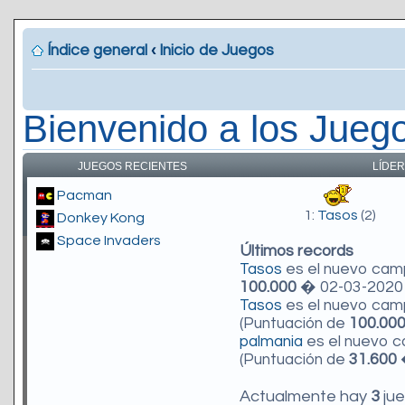
Índice general
‹
Inicio de Juegos
Bienvenido a los Jueg
JUEGOS RECIENTES
LÍDER
Pacman
1:
Tasos
(2)
Donkey Kong
Space Invaders
Últimos records
Tasos
es el nuevo ca
100.000
� 02-03-2020 
Tasos
es el nuevo ca
(Puntuación de
100.00
palmania
es el nuevo 
(Puntuación de
31.600
�
Actualmente hay
3
jue