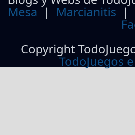
Mesa
|
Marcianitis
|
Fa
Copyright TodoJueg
TodoJuegos e