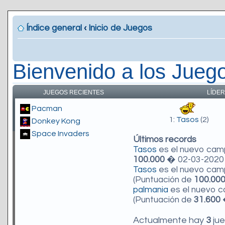
Índice general
‹
Inicio de Juegos
Bienvenido a los Jueg
JUEGOS RECIENTES
LÍDER
Pacman
1:
Tasos
(2)
Donkey Kong
Space Invaders
Últimos records
Tasos
es el nuevo ca
100.000
� 02-03-2020 
Tasos
es el nuevo ca
(Puntuación de
100.00
palmania
es el nuevo 
(Puntuación de
31.600
�
Actualmente hay
3
jue