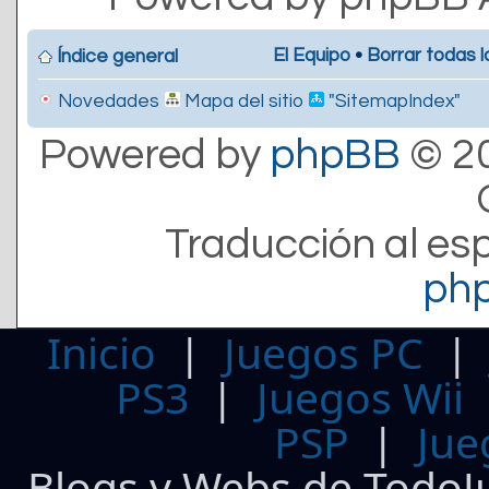
El Equipo
•
Borrar todas l
Índice general
Novedades
Mapa del sitio
"SitemapIndex"
Powered by
phpBB
© 20
Traducción al es
ph
Inicio
|
Juegos PC
PS3
|
Juegos Wii
PSP
|
Jue
Blogs y Webs de TodoJ