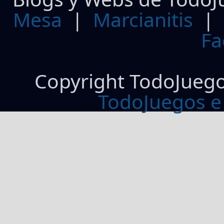
Mesa
|
Marcianitis
|
Fa
Copyright TodoJueg
TodoJuegos e