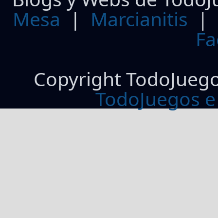
Mesa
|
Marcianitis
|
Fa
Copyright TodoJueg
TodoJuegos e