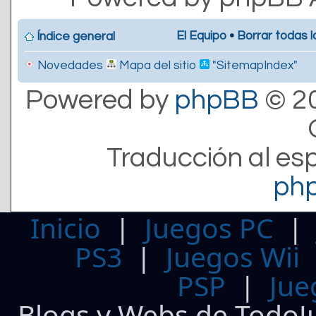
El Equipo
•
Borrar todas l
Índice general
Novedades
Mapa del sitio
"SitemapIndex"
Powered by
phpBB
© 20
Traducción al es
ph
Inicio
|
Juegos PC
PS3
|
Juegos Wii
PSP
|
Jue
Blogs y Webs de TodoJ