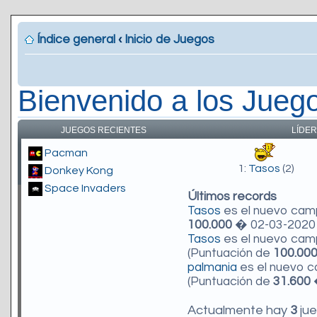
Índice general
‹
Inicio de Juegos
Bienvenido a los Jueg
JUEGOS RECIENTES
LÍDER
Pacman
1:
Tasos
(2)
Donkey Kong
Space Invaders
Últimos records
Tasos
es el nuevo ca
100.000
� 02-03-2020 
Tasos
es el nuevo ca
(Puntuación de
100.00
palmania
es el nuevo 
(Puntuación de
31.600
�
Actualmente hay
3
jue