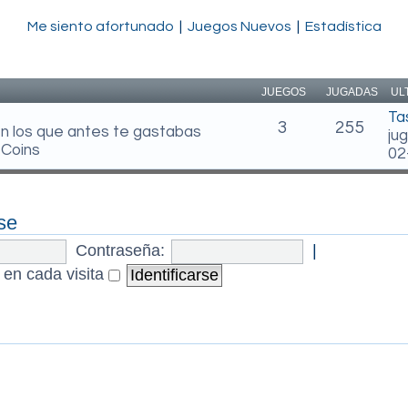
Me siento afortunado
|
Juegos Nuevos
|
Estadística
JUEGOS
JUGADAS
UL
Ta
3
255
en los que antes te gastabas
ju
 Coins
02
se
Contraseña:
|
 en cada visita