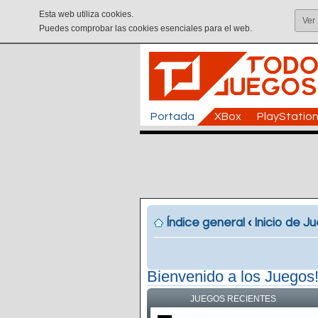
Esta web utiliza cookies.
Ver
Puedes comprobar las cookies esenciales para el web.
Portada
XBox
PlayStatio
Índice general
‹
Inicio de J
Bienvenido a los Juegos
JUEGOS RECIENTES