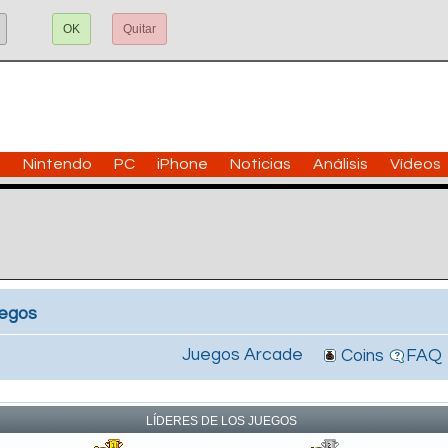
OK
Quitar
n
Nintendo
PC
iPhone
Noticias
Análisis
Vídeos
uegos
Juegos Arcade
Coins
FAQ
!
LÍDERES DE LOS JUEGOS