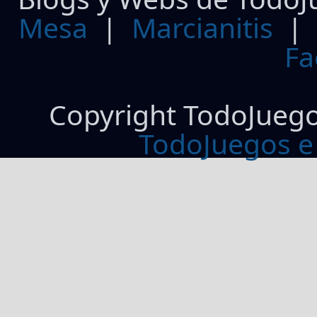
Mesa
|
Marcianitis
|
Fa
Copyright TodoJueg
TodoJuegos e