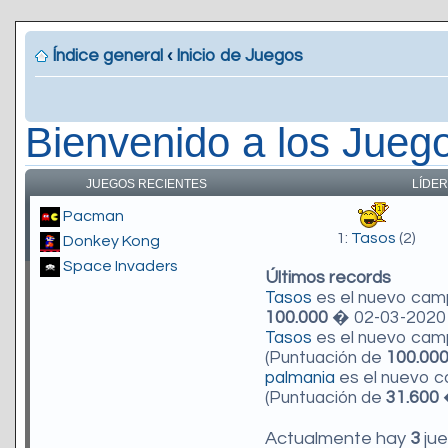
Índice general
‹
Inicio de Juegos
Bienvenido a los Jueg
JUEGOS RECIENTES
LÍDER
Pacman
1:
Tasos
(2)
Donkey Kong
Space Invaders
Últimos records
Tasos
es el nuevo ca
100.000
� 02-03-2020 
Tasos
es el nuevo ca
(Puntuación de
100.00
palmania
es el nuevo 
(Puntuación de
31.600
�
Actualmente hay
3
jue