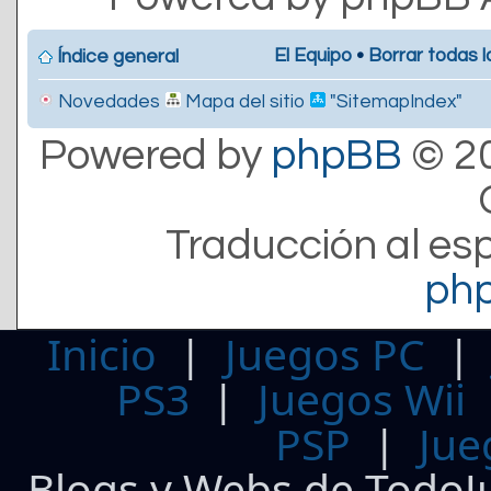
El Equipo
•
Borrar todas l
Índice general
Novedades
Mapa del sitio
"SitemapIndex"
Powered by
phpBB
© 20
Traducción al es
ph
Inicio
|
Juegos PC
PS3
|
Juegos Wii
PSP
|
Jue
Blogs y Webs de TodoJ