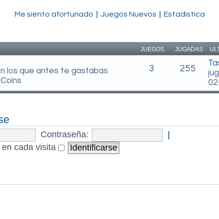
Me siento afortunado
|
Juegos Nuevos
|
Estadística
JUEGOS
JUGADAS
UL
Ta
3
255
en los que antes te gastabas
ju
 Coins
02
se
Contraseña:
|
 en cada visita