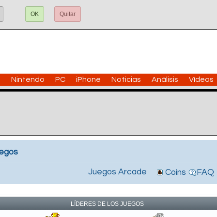
OK
Quitar
n
Nintendo
PC
iPhone
Noticias
Análisis
Vídeos
uegos
Juegos Arcade
Coins
FAQ
!
LÍDERES DE LOS JUEGOS