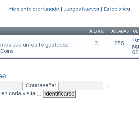
Me siento afortunado
|
Juegos Nuevos
|
Estadística
JUEGOS
JUGADAS
UL
Ta
3
255
en los que antes te gastabas
ju
 Coins
02
se
Contraseña:
|
 en cada visita