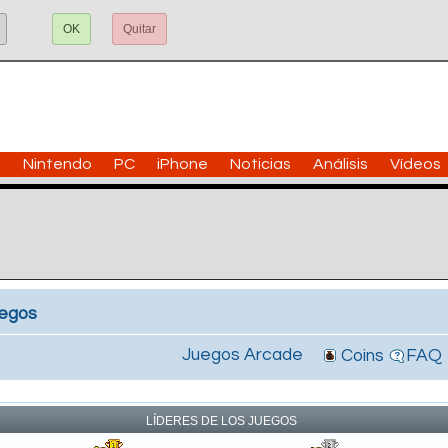
OK
Quitar
n
Nintendo
PC
iPhone
Noticias
Análisis
Vídeos
uegos
Juegos Arcade
Coins
FAQ
!
LÍDERES DE LOS JUEGOS