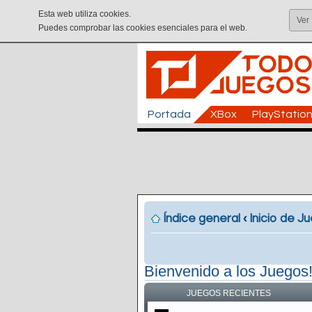
Esta web utiliza cookies.
Ver
Puedes comprobar las cookies esenciales para el web.
Portada
XBox
PlayStatio
Índice general
‹
Inicio de J
Bienvenido a los Juegos
JUEGOS RECIENTES