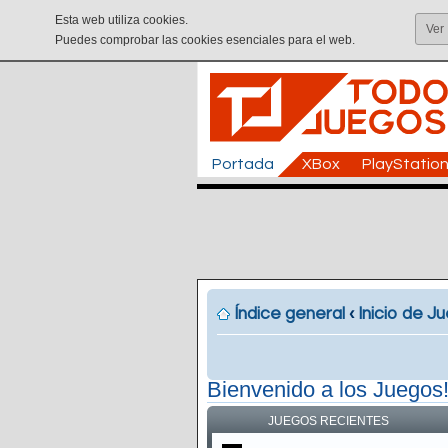
Esta web utiliza cookies.
Ver
Puedes comprobar las cookies esenciales para el web.
Portada
XBox
PlayStatio
Índice general
‹
Inicio de J
Bienvenido a los Juegos
JUEGOS RECIENTES