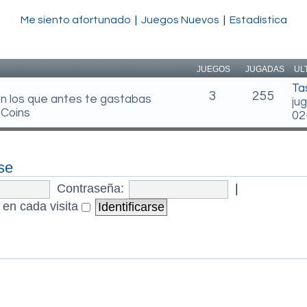
Me siento afortunado
|
Juegos Nuevos
|
Estadística
JUEGOS
JUGADAS
UL
Ta
3
255
en los que antes te gastabas
ju
 Coins
02
se
Contraseña:
|
 en cada visita